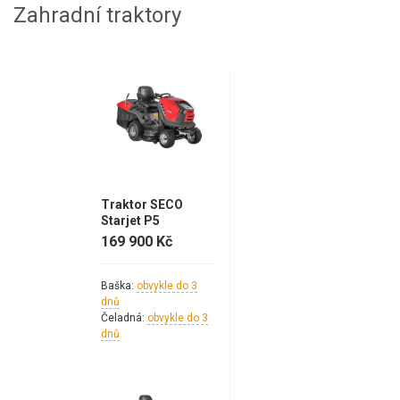
Elektrocentrály
Zahradní traktory
Štěpkovače a drtiče
Elektrické skútry
Elektrické tříkolky
Elektrické tříkolky pro seniory
Elektrické tříkolky pracovní
Traktor SECO
Starjet P5
169 900 Kč
Elektrické čtyřkolky
Náhradní díly
Baška:
obvykle do 3
dnů
Čeladná:
obvykle do 3
Náhradní díly pro motorové pily
dnů
Zahradní traktory
Řetězové pily