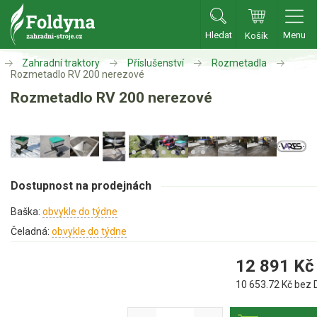
Hledat
Menu
Košík
Zahradní traktory
Příslušenství
Rozmetadla
Zahradní traktory
Rozmetadlo RV 200 nerezové
Rozmetadlo RV 200 nerezové
Zahradní traktory
Zahradní ridery
Aku traktory
Příslušenství
Dostupnost na prodejnách
Oleje, maziva
Baška:
obvykle do týdne
Vozíky
Čeladná:
obvykle do týdne
Deflektory
Mulčovací sady
12 891
Kč
Zvedáky na čištění
10 653.72
Kč bez 
Na zimu