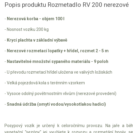
Popis produktu Rozmetadlo RV 200 nerezové
Motorové pily
-
Nerezová korba - objem 100 l
Benzínové pily
- Nosnost vozíku 200 kg
Aku pily
-
Krycí plachta v základní výbavě
Elektrické pily
-
Nerezové rozmetací lopatky + hřídel, rozmet 2 - 5 m
Jednoruční pily
-
Nastavitelné množství sypaného materiálu - 9 poloh
Vyvětvovací pily
- U převodu rozmetací hřídel uložena ve valivých ložiskách
AKU zahradní technika
- Velká pojezdová kola s terénním vzorkem
Aku křovinořezy a vyžínače
- Vysoce odolný povětrnostním vlivům (nerezové provedení)
Aku pily
-
Snadná údržba (omytí vodou/vysokotlakou hadicí)
Aku sekačky
Aku STIHL
Posypový vozík je určený k celoročnímu provozu. Na jaře a b
Aku AL-KO
vegetační "sezóny" jej využijete k rozvozu a rozmetání hnojiv, se