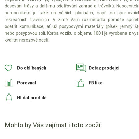
dosévání trávy a dalšímu ošetřování zahrad a trávníků. Neocenite
pomocníkem je také na větších plochách, např. na sportovníc
Štípačka na dřevo
rekreačních trávnících. V zimě Vám rozmetadlo pomůže spoleh
ošetřit komunikace, ať už posypovými materiály (písek, jemný št
VARI
nebo posypovou solí. Korba vozíku o objemu 100 l je vyrobena z vy
kvalitní nerezové oceli.
VARI malotraktory
VARI multifunkční nosiče
Do oblíbených
Dotaz prodejci
Sněhové frézy
Porovnat
FB like
Vertikutátory
Hlídat produkt
Kultivátory
Nůžky na živý plot
Mohlo by Vás zajímat i toto zboží:
Vysavače a foukače