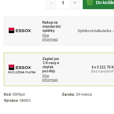
Rozmetadla
Do košík
-
+
Vertikutátory
Zametací kartáče
Nakup na
standardní
Sekačky
splátky.
Splátková kalkulačka
Více
informací
Benzínové sekačky
Akumulátorové sekačky
Robotické sekačky
Zaplať jen
1/4 ceny a
Bubnové sekačky
zbytek
4 x 3 222.75 K
později.
Bez navýšení!
ROZLOŽENÁ PLATBA
Mulčovače
Více
informací
Křovinořezy a vyžínače
Kód:
0009pd
Záruka:
24 měsíců
Výrobce:
VARES
Benzínové křovinořezy a vyžínače
Aku křovinořezy a vyžínače