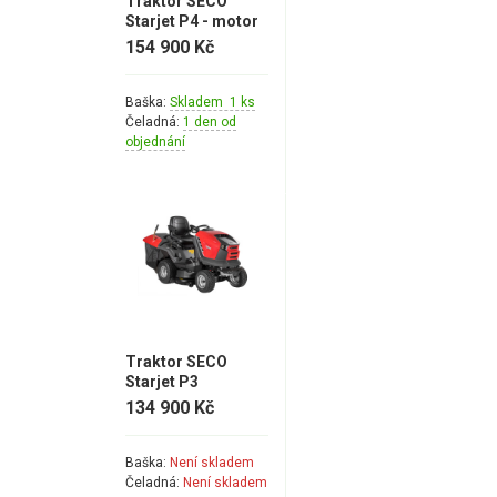
Traktor SECO
Starjet P4 - motor
Briggs & Stratton
154 900 Kč
Baška:
Skladem 1 ks
Čeladná:
1 den od
objednání
Traktor SECO
Starjet P3
134 900 Kč
Baška:
Není skladem
Čeladná:
Není skladem