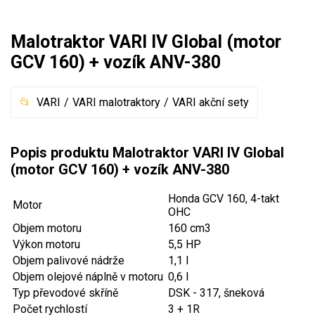
Mulčovače
Malotraktor VARI IV Global (motor
Křovinořezy a vyžínače
GCV 160) + vozík ANV-380
Benzínové křovinořezy a vyžínače
VARI
VARI malotraktory
VARI akční sety
Aku křovinořezy a vyžínače
Motorové pily
Popis produktu Malotraktor VARI IV Global
(motor GCV 160) + vozík ANV-380
Benzínové pily
Honda GCV 160, 4-takt
Aku pily
Motor
OHC
Elektrické pily
Objem motoru
160 cm3
Výkon motoru
5,5 HP
Jednoruční pily
Objem palivové nádrže
1,1 l
Vyvětvovací pily
Objem olejové náplně v motoru
0,6 l
Typ převodové skříně
DSK - 317, šneková
AKU zahradní technika
Počet rychlostí
3 + 1R