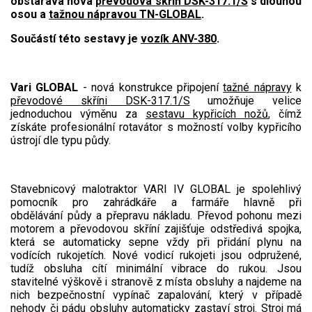
VARI pohonné jednotky
obstarává nová
převodová skříň DSK-317.1/S
s dlouhou
osou a
tažnou nápravou TN-GLOBAL
.
VARI přímo připojitelné stroje
Součástí
této sestavy je
vozík ANV-380
.
VARI šrotovné a ekodotace
VARI multifunkční nosiče
Vari GLOBAL
- nová konstrukce připojení
tažné nápravy
k
Sněhové frézy
převodové skříni DSK-317.1/S
umožňuje velice
jednoduchou výměnu za
sestavu kypřicích nožů
, čímž
získáte profesionální rotavátor s možností volby kypřicího
Vertikutátory
ústrojí dle typu půdy.
Kultivátory
Stavebnicový malotraktor VARI IV GLOBAL je spolehlivý
Nůžky na živý plot
pomocník pro zahrádkáře a farmáře hlavně při
obdělávání půdy a přepravu nákladu. Převod pohonu mezi
Vysavače a foukače
motorem a převodovou skříní zajišťuje odstředivá spojka,
která se automaticky sepne vždy při přidání plynu na
vodících rukojetích. Nové vodicí rukojeti jsou odpružené,
Elektrocentrály
tudíž obsluha cítí minimální vibrace do rukou. Jsou
stavitelné výškově i stranově z místa obsluhy a najdeme na
Štěpkovače a drtiče
nich bezpečnostní vypínač zapalování, který v případě
nehody či pádu obsluhy automaticky zastaví stroj. Stroj má