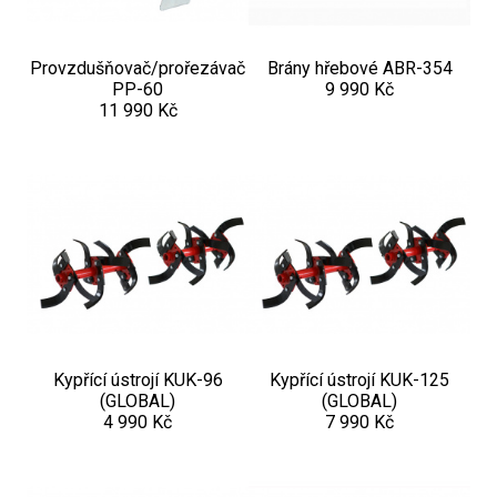
Provzdušňovač/prořezávač
Brány hřebové ABR-354
PP-60
9 990 Kč
11 990 Kč
Kypřící ústrojí KUK-96
Kypřící ústrojí KUK-125
(GLOBAL)
(GLOBAL)
4 990 Kč
7 990 Kč