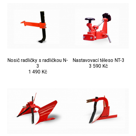
Nosič radličky s radličkou N-
Nastavovací těleso NT-3
3
3 590 Kč
1 490 Kč