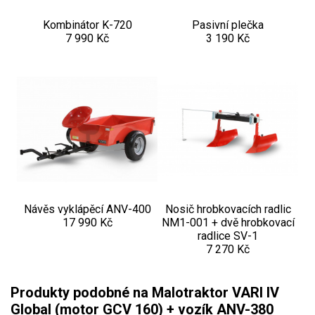
Kombinátor K-720
Pasivní plečka
7 990 Kč
3 190 Kč
Návěs vyklápěcí ANV-400
Nosič hrobkovacích radlic
17 990 Kč
NM1-001 + dvě hrobkovací
radlice SV-1
7 270 Kč
Produkty podobné na Malotraktor VARI IV
Global (motor GCV 160) + vozík ANV-380