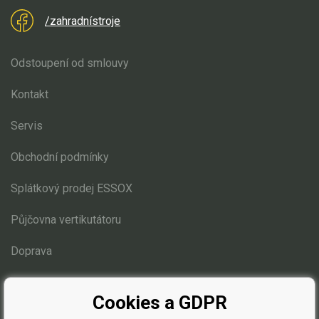
/zahradnístroje
Odstoupení od smlouvy
Kontakt
Servis
Obchodní podmínky
Splátkový prodej ESSOX
Půjčovna vertikutátoru
Doprava
Blog
Cookies a GDPR