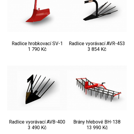
Radlice hrobkovací SV-1
Radlice vyorávací AVR-453
1 790 Kč
3 854 Kč
Radlice vyorávací AVB-400
Brány hřebové BH-138
3 490 Kč
13 990 Kč