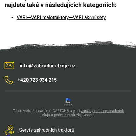
najdete také v následujících kategoriích:
VARI
VARI malotraktory
VARI akční sety
info@zahradni-stroje.cz
+420 723 934 215
Tento web je chráněn reCAPTCHA a platí
zásady ochrany osobních
údajů
a
podmínky služby
Google
Servis zahradních traktorů