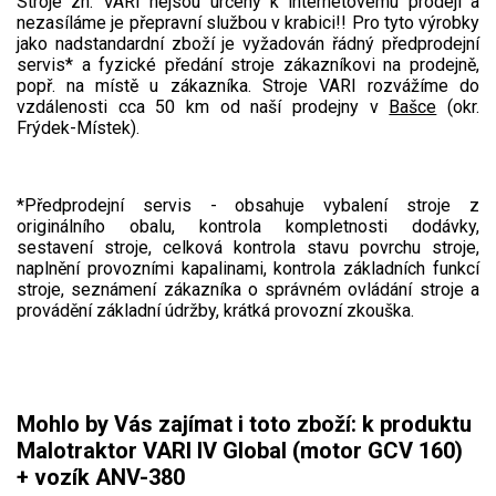
Stroje zn. VARI nejsou určeny k internetovému prodeji a
nezasíláme je přepravní službou v krabici!! Pro tyto výrobky
jako nadstandardní zboží je vyžadován řádný předprodejní
servis* a fyzické předání stroje zákazníkovi na prodejně,
popř. na místě u zákazníka. Stroje VARI rozvážíme do
vzdálenosti cca 50 km od naší prodejny v
Bašce
(okr.
Frýdek-Místek).
*Předprodejní servis - obsahuje vybalení stroje z
originálního obalu, kontrola kompletnosti dodávky,
sestavení stroje, celková kontrola stavu povrchu stroje,
naplnění provozními kapalinami, kontrola základních funkcí
stroje, seznámení zákazníka o správném ovládání stroje a
provádění základní údržby, krátká provozní zkouška.
Mohlo by Vás zajímat i toto zboží: k produktu
Malotraktor VARI IV Global (motor GCV 160)
+ vozík ANV-380