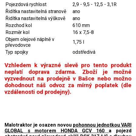
Pojezdová rychlost
2,9 - 9,5 - 12,5 - 3,1R
Řidítka nastavitelná stranově
ano
Aku křovinořezy a vyžínače
Řidítka nastavitelná výškově
ano
Aku pily
Rozchod kol
610 mm
Aku sekačky
Rozměr kol
16 x 7,5-8
Objem olejové náplně v
Aku STIHL
1,75 l
převodovce
Aku AL-KO
Typ spojky
odstředivá
Vzhledem k výrazné slevě pro tento produkt
Štípačka na dřevo
neplatí doprava zdarma. Zboží je možné
vyzvednout na prodejně v Bašce nebo možno
VARI
dohodnout náš odvoz za mírný poplatek (dle
vzdálenosti od prodejny).
VARI malotraktory
VARI akční sety
VARI DSK-316
Malotraktor je osazen novou
pohonnou jednotkou VARI
VARI DSK-317
GLOBAL s motorem HONDA GCV 160
a pojezd