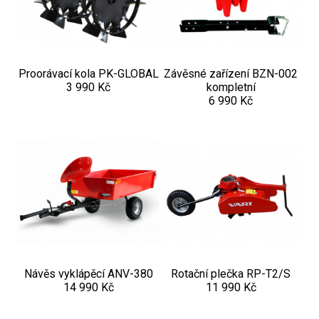
Proorávací kola PK-GLOBAL
Závěsné zařízení BZN-002
3 990 Kč
kompletní
6 990 Kč
Návěs vyklápěcí ANV-380
Rotační plečka RP-T2/S
14 990 Kč
11 990 Kč