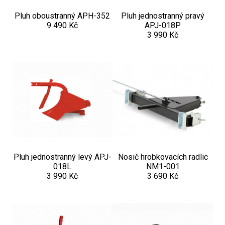
Pluh oboustranný APH-352
Pluh jednostranný pravý
9 490 Kč
APJ-018P
3 990 Kč
Pluh jednostranný levý APJ-
Nosič hrobkovacích radlic
018L
NM1-001
3 990 Kč
3 690 Kč