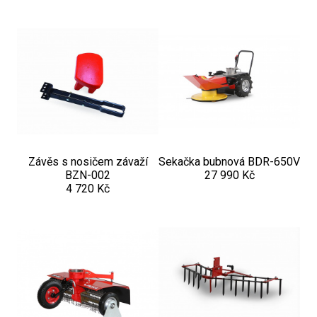
Závěs s nosičem závaží
Sekačka bubnová BDR-650V
BZN-002
27 990 Kč
4 720 Kč