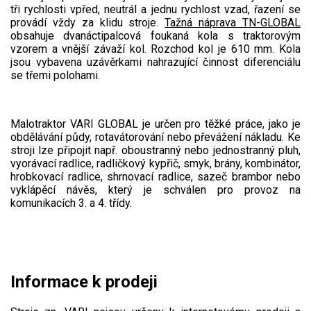
Elektrické skútry
tři rychlosti vpřed, neutrál a jednu rychlost vzad, řazení se
provádí vždy za klidu stroje.
Tažná náprava TN-GLOBAL
obsahuje dvanáctipalcová foukaná kola s traktorovým
Elektrické tříkolky
vzorem a vnější závaží kol. Rozchod kol je 610 mm. Kola
jsou vybavena uzávěrkami nahrazující činnost diferenciálu
se třemi polohami.
Elektrické tříkolky pro seniory
Elektrické tříkolky pracovní
Malotraktor VARI GLOBAL je určen pro těžké práce, jako je
Elektrické čtyřkolky
obdělávání půdy, rotavátorování nebo převážení nákladu. Ke
stroji lze připojit např. oboustranný nebo jednostranný pluh,
vyorávací radlice, radličkový kypřič, smyk, brány, kombinátor,
Náhradní díly
hrobkovací radlice, shrnovací radlice, sazeč brambor nebo
vyklápěcí návěs, který je schválen pro provoz na
Náhradní díly pro motorové pily
komunikacích 3. a 4. třídy.
Zahradní traktory
Řetězové pily
Náhradní díly pro křovinořezy
Informace k prodeji
Náhradní díly pro sekačky