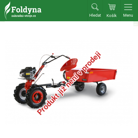
Hledat
Menu
Košík
Zahradní traktory
Zahradní traktory
Zahradní ridery
Produkt již není v prodeji
Aku traktory
Příslušenství
Sekačky
Benzínové sekačky
Akumulátorové sekačky
Robotické sekačky
Bubnové sekačky