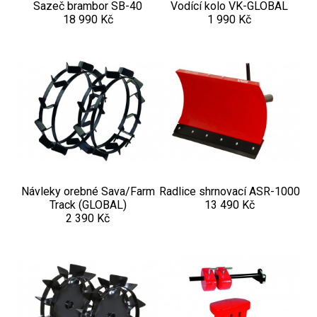
Sazeč brambor SB-40
Vodící kolo VK-GLOBAL
18 990 Kč
1 990 Kč
Návleky orebné Sava/Farm
Radlice shrnovací ASR-1000
Track (GLOBAL)
13 490 Kč
2 390 Kč