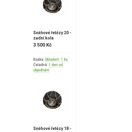
Náhradní díly pro křovinořezy
Náhradní díly pro sekačky
Sněhové řetězy 20 -
zadní kola
3 500 Kč
Baška:
Skladem 1 ks
Čeladná:
1 den od
objednání
Sněhové řetězy 18 -