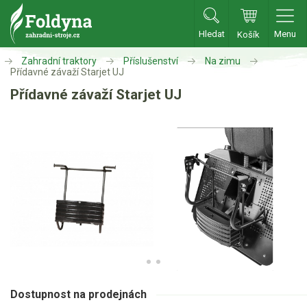
Hledat
Menu
Košík
Zahradní traktory
Příslušenství
Na zimu
Zahradní traktory
Přídavné závaží Starjet UJ
Přídavné závaží Starjet UJ
Zahradní traktory
Zahradní ridery
Aku traktory
Příslušenství
Oleje, maziva
Vozíky
Deflektory
Mulčovací sady
Zvedáky na čištění
Na zimu
Dostupnost na prodejnách