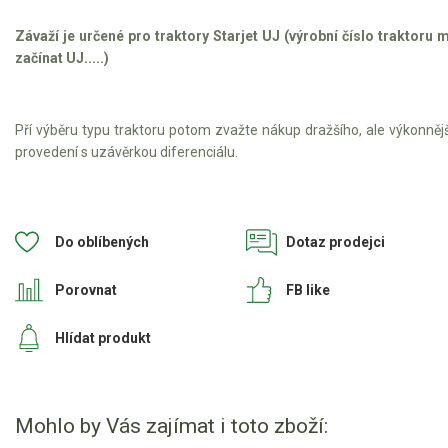
Závaží je určené pro traktory Starjet UJ (výrobní číslo traktoru 
Štípačka na dřevo
začínat UJ.....)
VARI
Pří výběru typu traktoru potom zvažte nákup dražšího, ale výkonněj
VARI malotraktory
provedení s uzávěrkou diferenciálu.
VARI multifunkční nosiče
Sněhové frézy
Do oblíbených
Dotaz prodejci
Vertikutátory
Porovnat
FB like
Kultivátory
Hlídat produkt
Nůžky na živý plot
Vysavače a foukače
Mohlo by Vás zajímat i toto zboží: