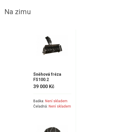
Elektrocentrály
Na zimu
Štěpkovače a drtiče
Elektrické skútry
Elektrické tříkolky
Elektrické tříkolky pro seniory
Elektrické tříkolky pracovní
Sněhová fréza
FS100.2
Elektrické čtyřkolky
39 000 Kč
Náhradní díly
Baška:
Není skladem
Čeladná:
Není skladem
Náhradní díly pro motorové pily
Zahradní traktory
Řetězové pily