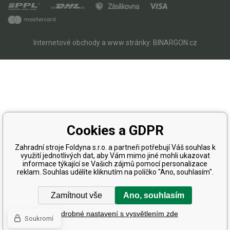
Internetové obchody
a
www stránky
:
BINARGON.cz
Cookies a GDPR
Zahradní stroje Foldyna s.r.o. a partneři potřebují Váš souhlas k
využití jednotlivých dat, aby Vám mimo jiné mohli ukazovat
informace týkající se Vašich zájmů pomocí personalizace
reklam. Souhlas udělíte kliknutím na políčko "Ano, souhlasím".
Zamítnout vše
Ano, souhlasím
Podrobné nastavení s vysvětlením zde
Soukromí