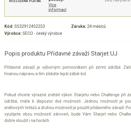
ROZLOŽENÁ PLATBA
Více
Motorové pily
informací
Benzínové pily
Kód:
S532912452253
Záruka:
24 měsíců
Výrobce:
SECO - český výrobce
Aku pily
Elektrické pily
Popis produktu Přídavné závaží Starjet UJ
Jednoruční pily
Vyvětvovací pily
Přídavné závaží je výborným pomocníkem při zimní údržbě. Zatí
hnanou nápravu a tím získáte lepší záběr kol.
AKU zahradní technika
Aku křovinořezy a vyžínače
Pokud chcete výrazně zvětšit výkon Starjetu nebo Challenge při z
údržbě, máte k dispozici dvě možnosti. Jednou možností je pou
Aku pily
sněhových řetězů a druhou možností je použití přídavného závaží. P
Aku sekačky
využijete obou možností zároveň, bude Vám Starjet nebo Chall
Aku STIHL
dobře sloužit i na horách.
Aku AL-KO