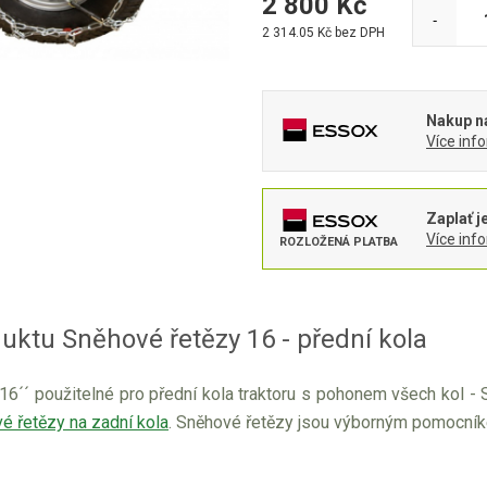
2 800
Kč
-
2 314.05
Kč bez DPH
Nakup na
Více inf
Zaplať j
Více inf
ROZLOŽENÁ PLATBA
uktu Sněhové řetězy 16 - přední kola
6´´ použitelné pro přední kola traktoru s pohonem všech kol - St
é řetězy na zadní kola
. Sněhové řetězy jsou výborným pomocníke