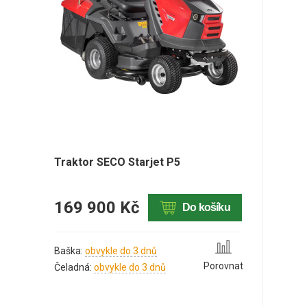
Traktor SECO Starjet P5
169 900 Kč
Do košíku
Baška:
obvykle do 3 dnů
Porovnat
Čeladná:
obvykle do 3 dnů