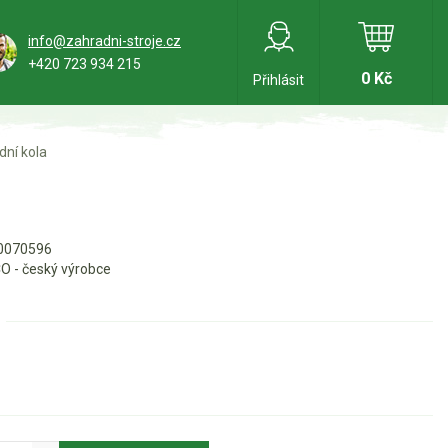
info@zahradni-stroje.cz
+420 723 934 215
0 Kč
Přihlásit
dní kola
0070596
O - český výrobce