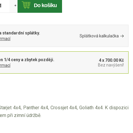
Do košíku
+
 standardní splátky.
Splátková kalkulačka
ormací
en 1/4 ceny a zbytek později.
4 x 700.00 Kč
Bez navýšení!
ormací
arjet 4x4, Panther 4x4, Crossjet 4x4, Goliath 4x4. K dispozici
m při zimní údržbě.