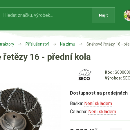
Najít
traktory
Příslušenství
Na zimu
Sněhové řetězy 16 - pře
řetězy 16 - přední kola
Kód:
S00000
Výrobce:
SEC
Dostupnost na prodejnách
Baška:
Není skladem
Čeladná:
Není skladem