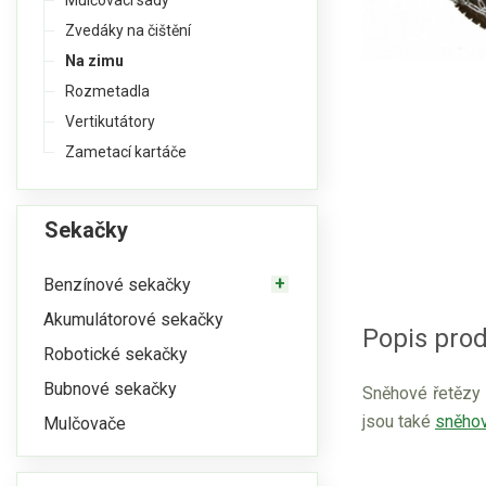
Mulčovací sady
Zvedáky na čištění
Na zimu
Rozmetadla
Vertikutátory
Zametací kartáče
Sekačky
Benzínové sekačky
Akumulátorové sekačky
Popis prod
Robotické sekačky
Bubnové sekačky
Sněhové řetězy 1
jsou také
sněhov
Mulčovače