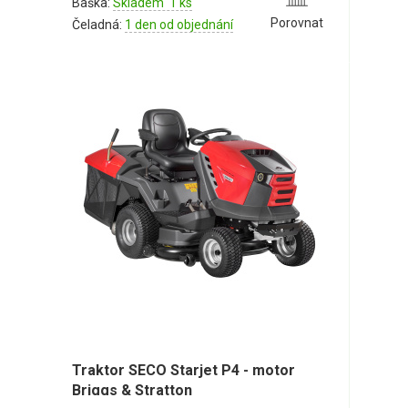
Baška:
Skladem 1 ks
Porovnat
Čeladná:
1 den od objednání
Traktor SECO Starjet P4 - motor
Briggs & Stratton