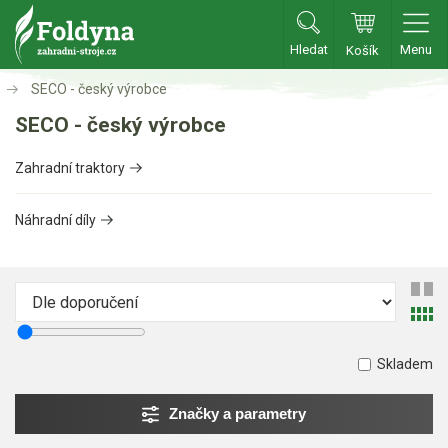
Hledat
Menu
Košík
SECO - český výrobce
Zahradní traktory
SECO - český výrobce
Zahradní traktory
Zahradní traktory
Zahradní ridery
Aku traktory
Náhradní díly
Příslušenství
Sekačky
Benzínové sekačky
Skladem
Akumulátorové sekačky
Robotické sekačky
Značky a parametry
Bubnové sekačky