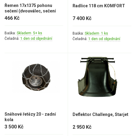
Řemen 17x1375 pohonu
Radlice 118 cm KOMFORT
sečení (dvouválec, sečení
102 cm)
466 Kč
7 400 Kč
Baška:
Skladem 5+ ks
Baška:
Skladem 1 ks
Čeladná:
1 den od objednání
Čeladná:
1 den od objednání
Sněhové řetězy 20 - zadní
Deflektor Challenge, Starjet
kola
3 500 Kč
2 950 Kč