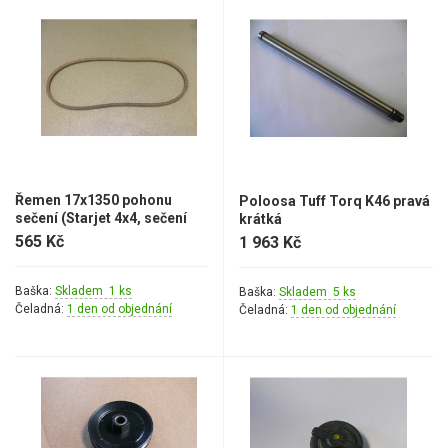
Řemen 17x1350 pohonu
Poloosa Tuff Torq K46 pravá
sečení (Starjet 4x4, sečení
krátká
102 cm)
565 Kč
1 963 Kč
Baška:
Skladem 1 ks
Baška:
Skladem 5 ks
Čeladná:
1 den od objednání
Čeladná:
1 den od objednání