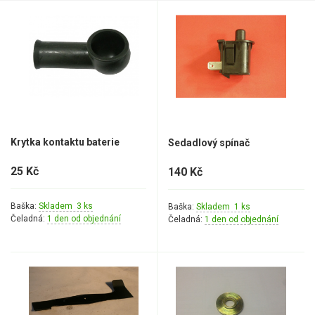
Mulčovače
Křovinořezy a vyžínače
Benzínové křovinořezy a vyžínače
Aku křovinořezy a vyžínače
Krytka kontaktu baterie
Sedadlový spínač
Motorové pily
25 Kč
140 Kč
Benzínové pily
Baška:
Skladem 3 ks
Baška:
Skladem 1 ks
Aku pily
Čeladná:
1 den od objednání
Čeladná:
1 den od objednání
Elektrické pily
Jednoruční pily
Vyvětvovací pily