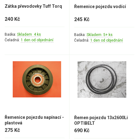
Zátka převodovky Tuff Torq
Řemenice pojezdu vodící
240 Kč
245 Kč
Baška:
Skladem 4 ks
Baška:
Skladem 5+ ks
Čeladná:
1 den od objednání
Čeladná:
1 den od objednání
Řemenice pojezdu napínací -
Řemen pojezdu 13x2600Li
plastová
OPTIBELT
275 Kč
690 Kč