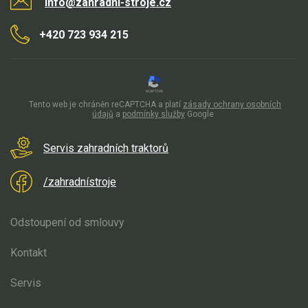
info@zahradni-stroje.cz
+420 723 934 215
Tento web je chráněn reCAPTCHA a platí
zásady ochrany osobních
údajů
a
podmínky služby
Google
Servis zahradních traktorů
/zahradnístroje
Odstoupení od smlouvy
Kontakt
Servis