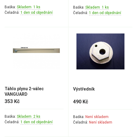
Elektrické čtyřkolky
Baška:
Skladem 1 ks
Baška:
Skladem 1 ks
Čeladná:
1 den od objednání
Čeladná:
1 den od objednání
Náhradní díly
Náhradní díly pro motorové pily
Zahradní traktory
Řetězové pily
Náhradní díly pro křovinořezy
Náhradní díly pro sekačky
Táhlo plynu 2-válec
Výstředník
VANGUARD
353 Kč
490 Kč
Baška:
Skladem 2 ks
Baška:
Není skladem
Čeladná:
1 den od objednání
Čeladná:
Není skladem