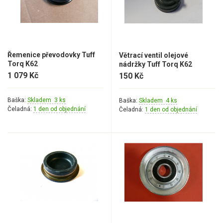
Řemenice převodovky Tuff
Větrací ventil olejové
Torq K62
nádržky Tuff Torq K62
1 079 Kč
150 Kč
Baška:
Skladem 3 ks
Baška:
Skladem 4 ks
Čeladná:
1 den od objednání
Čeladná:
1 den od objednání